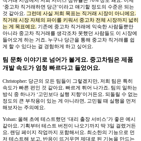
직거래 시장에서 저희 서비스 점유율은 70% 정도 돼요. 이제
‘중고차 직거래하면 당근’이라고 얘기할 정도의 수준은 되는
것 같아요.
그런데 사실 저희 목표는 직거래 시장이 아니에요.
직거래 시장 자체의 파이를 키워서 중고차 전체 시장까지 넓히
는 게 목표예요.
기존에 중고차 직거래에 익숙한 사람들뿐만
아니라 중고차 직거래를 생각조차 못했던 사람들도 이 시장에
들어오게 하는 거죠. 누구나 당근을 통해 중고차 직거래를 쉽
게 할 수 있다는 걸 경험하게 하고 싶어요.
팀 문화 이야기로 넘어가 볼게요. 중고차팀은 제품
개발 속도가 엄청 빠르다고 들었어요.
Christopher: 당근의 모든 팀들이 그렇겠지만, 저희 팀은 특히
속도가 빠른 편인 것 같아요. 빠르게 튀어 나가죠. 팀의 일하는
방식 중 하나가 ‘고민보다 실행 지향’이거든요. 되돌릴 수 없는
정도의 큰 부작용이 있는 게 아니라면, 고민될 때 실행을 먼저
해보자는 주의예요.
Yohan: 올해 초에 테스트했던 ‘대리 출장 서비스’가 좋은 예시
같아요. 기획부터 테스트 버전이 나오기까지 딱 3일 걸렸거든
요. 랜딩 페이지 작업까지 포함해서요. 최소한의 기능으로 먼
저 테스트해 보고, 반응이 뜨거우면 제대로 된 기능을 만드는