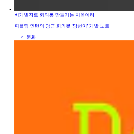
비개발자로 회의봇 만들기는 처음이라
피플팀 인턴의 당근 회의봇 '당번이' 개발 노트
문화