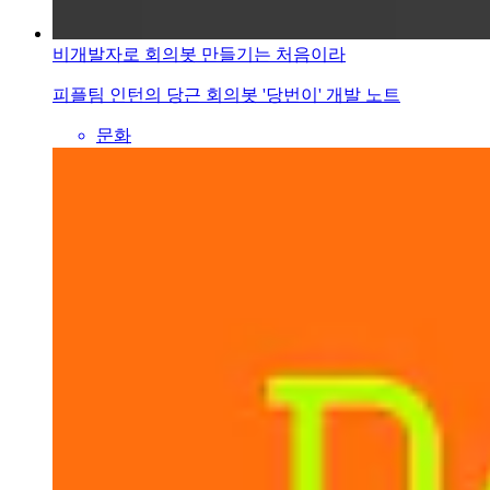
비개발자로 회의봇 만들기는 처음이라
피플팀 인턴의 당근 회의봇 '당번이' 개발 노트
문화