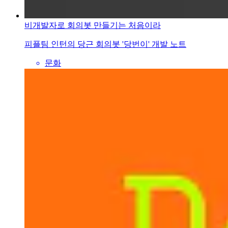
비개발자로 회의봇 만들기는 처음이라
피플팀 인턴의 당근 회의봇 '당번이' 개발 노트
문화