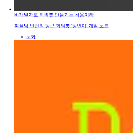
비개발자로 회의봇 만들기는 처음이라
피플팀 인턴의 당근 회의봇 '당번이' 개발 노트
문화